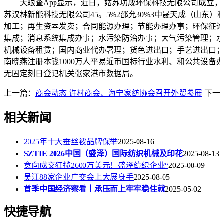
天眼查App显示，近日，姑苏功成环保科技无限公司成立，注
苏汉林新能科技无限公司45。5%2邵允30%3中晟天成（山
加工；再生资本发卖；合同能源办理；节能办理办事；环保征
集成；消息系统集成办事；水污染防治办事；大气污染管理；
机械设备租赁；国内商业代办署理；货色进出口；手艺进出口
南晓燕注册本钱1000万人平易近币国标行业水利、和公共设备办
无固定刻日登记机关张家港市数据局。
上一篇：
商会动态 许村商会、海宁家纺协会召开外贸参展
下一
相关新闻
2025年十大蚕丝被品牌保举
2025-08-16
SZTIE 2026中国（盛泽）国际纺织机械及印花
2025-08-13
意向成交狂揽2600万美元！盛泽纺织企业“
2025-08-09
吴江88家企业广交会上大展身手
2025-08-05
首季中国经济察看｜承压而上牢牢稳住就
2025-05-02
快捷导航