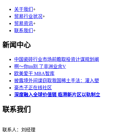
关于我们
+
贸易行业状况
+
贸易资讯
+
联系我们
+
新闻中心
中国瓷砖行业市场前瞻取投资计谋规划阐
啊～你tm别 了非洲业余V
欧美爱干 MBA智库
披露境外间谍窃取我国稀土手法：灌入塑
豪杰子正在线社区
深度融入全球价值链 临港新片区以轨制立
联系我们
联系人：刘经理