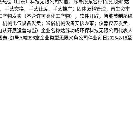
晟天成（山东）科技无限公司持股。序号股东名称持股比例1姑
征询、手艺交换、手艺让渡、手艺推广；固体废料管理；再生资本
工产物发卖（不含许可类化工产物）；软件开辟；智能节制系统
；机械电气设备发卖；通俗机械设备安拆办事；仪器仪表发卖；
自从开展运营勾当）企业名称姑苏功成环保科技无限公司代表人
号A幢396室企业类型无限义务公司停业刻日2025-2-18至