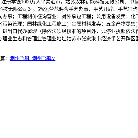
册本钱1000万人平易近币，姑苏汉林新能科技无限公司、中
东）科技无限公司24。5%运营范畴含手艺办事、手艺开辟、手艺
询办事；工程制价征询营业；对外承包工程；公用设备发卖；化
水污染管理；园林绿化工程施工；金属材料发卖；五金产物零售
；进出口代办署理（除依法须经核准的项目外，凭停业执照依法
理业生态和管理业管理业地址姑苏市张家港市经济手艺开辟区国泰北1
篇：
潮州飞艇_潮州飞艇V