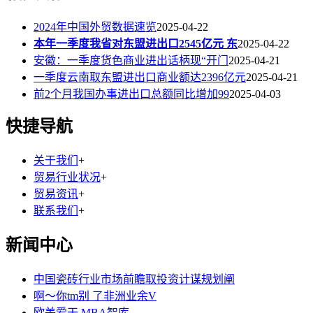
2024年中国外贸数据速览
2025-04-22
本年一季度我省对东盟进出口2545亿元 东
2025-04-22
安徽：一季度货色商业进出话柄现“开门
2025-04-21
一季度云南取东盟进出口商业额达2396亿元
2025-04-21
前2个月我国办事进出口总额同比增加99
2025-04-03
快捷导航
关于我们
+
贸易行业状况
+
贸易资讯
+
联系我们
+
新闻中心
中国瓷砖行业市场前瞻取投资计谋规划阐
啊～你tm别 了非洲业余V
欧美爱干 MBA智库