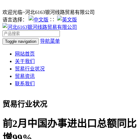
欢迎光临~河北6163银河线路贸易有限公司
语言选择：
∷
导航菜单
Toggle navigation
网站首页
关于我们
贸易行业状况
贸易资讯
联系我们
贸易行业状况
前2月中国办事进出口总额同比
增99%