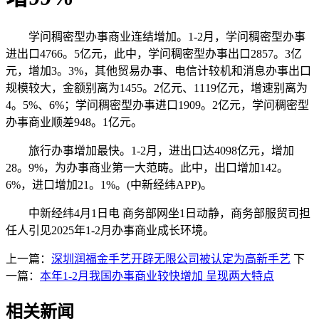
学问稠密型办事商业连结增加。1-2月，学问稠密型办事
进出口4766。5亿元，此中，学问稠密型办事出口2857。3亿
元，增加3。3%，其他贸易办事、电信计较机和消息办事出口
规模较大，金额别离为1455。2亿元、1119亿元，增速别离为
4。5%、6%；学问稠密型办事进口1909。2亿元，学问稠密型
办事商业顺差948。1亿元。
旅行办事增加最快。1-2月，进出口达4098亿元，增加
28。9%，为办事商业第一大范畴。此中，出口增加142。
6%，进口增加21。1%。(中新经纬APP)。
中新经纬4月1日电 商务部网坐1日动静，商务部服贸司担
任人引见2025年1-2月办事商业成长环境。
上一篇：
深圳润福金手艺开辟无限公司被认定为高新手艺
下
一篇：
本年1-2月我国办事商业较快增加 呈现两大特点
相关新闻