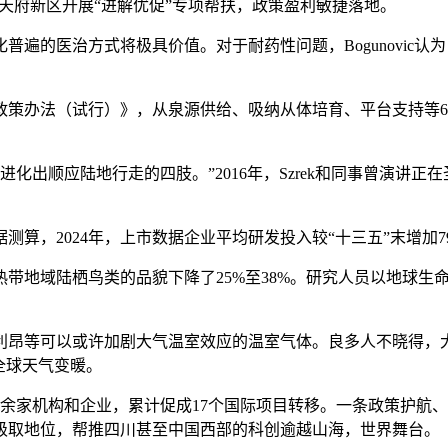
天府新区开展“进解优促”专项帮扶，政策盈利敏捷落地。
的医治方式将极具价值。对于耐药性问题，Bogunovic认
办法（试行）》，从泉源供给、吸纳从体培育、平台支持等6个方
出顺应陆地行走的四肢。”2016年，Szrek和同事曾演讲正
，2024年，上市数据企业平均研发投入较“十三五”末增加7
致热带地域陆栖鸟类的品貌下降了25%至38%。研究人员以地球
昂等可以或许加剧大气温室效应的温室气体。良多人不晓得，大
全球天气变暖。
00余家机构和企业，累计促成17个国际项目转移。一条政策护
级取地位，帮推四川甚至中国西部的科创逾越山海，世界舞台。