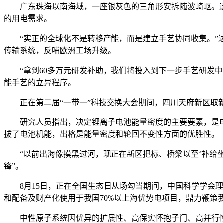
广东珠海以南海域，一座银灰色的三角形安拆随波崎岖。这里是
的用电需求。
“实正的全球化不是转移产能，而是建立手艺协同收集。”达
传输系统，反哺欧洲工场升级。
“拿到60多万元研发补助，我们将投入到下一步手艺研发中
能手艺的立异程序。
正在第二届“一带一”科技交换大会期间，四川天府新区取新
研究人员指出，决定锂离子电池能量密度的主要要素，是电池
拔了电池机能，出格是能量密度和轮回不变性方面的优胜性。
“以前出海像摸黑过河，现正在新区把标、桥梁以至‘补给坐
锋”。
8月15日，正在全国生态日从场勾当期间，中国科学学会理事
和配备及财产化使用于我国70%以上海优势电项目，鼎力鞭策我
中性原子系统因优异的扩展性、高保实怀抱子门、高并行性