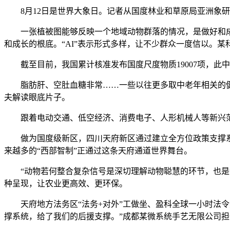
8月12日是世界大象日。记者从国度林业和草原局亚洲象研
一张植被图能够反映一个地域动物群落的情况，是做好和成长
和成长的根底。“AI”表示形式多样，让不少群众一度信以。某
截至目前，我国累计核准发布国度尺度物质19007项，此中1
脂肪肝、空肚血糖非常……一些以往更多取中老年相关的健康
夫解读眼底片子。
跟着电动交通、低空经济、消费电子、人形机械人等新兴范
做为国度级新区，四川天府新区通过建立全方位政策支撑系统和
来越多的“西部智制”正通过这条天府通道世界舞台。
“动物若何整合复杂信号是深切理解动物聪慧的环节，也是创
种呈现，让农业更高效、更环保。
天府地方法务区“法务+对外”工做坐、盈科全球一小时法令
撑系统，给了我们的后援支撑。”成都某微系统手艺无限公司