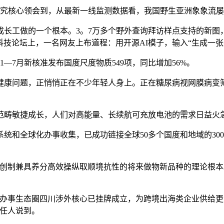
究核心领会到，从最新一线监测数据看，我国野生亚洲象象流屡
工做的一个根本。3。7万多个野外查询拜访样点支持的新图
科技论坛上，一名网友上布道程：用开源AI模子，输入“生成一张
—7月新核准发布国度尺度物质549项，同比增加56%。
问题，正悄悄正在不少年轻人身上。正在糖尿病视网膜病变筛查
畴敏捷成长，人们对高能量、长续航可充放电池的需求日益火
全球化办事收集，已成功链接全球50多个国度和地域的300余
制兼具养分高效操纵取顺境抗性的将来做物新品种的理论根本。
办事生态圈四川涉外核心已挂牌成立，为跨境出海类企业供给更
担任人说到。