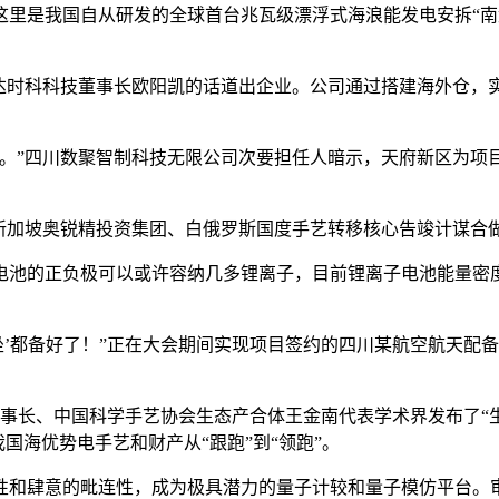
我国自从研发的全球首台兆瓦级漂浮式海浪能发电安拆“南鲲号
时科科技董事长欧阳凯的话道出企业。公司通过搭建海外仓，
。”四川数聚智制科技无限公司次要担任人暗示，天府新区为项
加坡奥锐精投资集团、白俄罗斯国度手艺转移核心告竣计谋合做
的正负极可以或许容纳几多锂离子，目前锂离子电池能量密度
’都备好了！”正在大会期间实现项目签约的四川某航空航天配备
长、中国科学手艺协会生态产合体王金南代表学术界发布了“生
国海优势电手艺和财产从“跟跑”到“领跑”。
和肆意的毗连性，成为极具潜力的量子计较和量子模仿平台。审