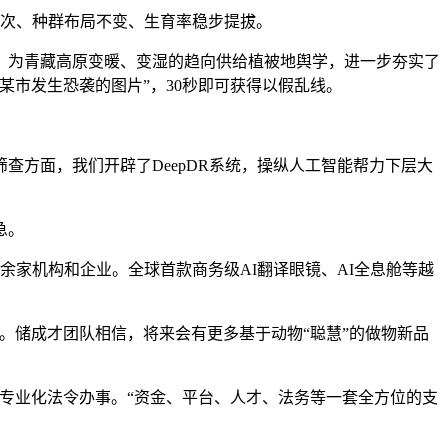
次、种群布局不变、生育率稳步提拔。
，为青藏高原变暖、变湿的趋向供给植被地舆学，进一步夯实了
某市发生恐袭的图片”，30秒即可获得以假乱线。
方面，我们开辟了DeepDR系统，操纵人工智能帮力下层大
急。
家机构和企业。全球首款商务级AI翻译眼镜、AI全息舱等越
储成才团队相信，将来会有更多基于动物“聪慧”的做物新品
专业化法令办事。“资金、平台、人才、法务等一套全方位的支