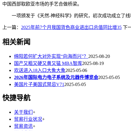
中国西部取欧亚市场的手艺合做桥梁。
一项颁发于《天然-神经科学》的研究，初次成功成立了线
上一篇：
2025年前7个月我国货色商业进出口总值同比增35
下
相关新闻
绵阳若何扩大对外实现“向海而兴”？
2025-08-20
国产又粗又硬又黄又猛 MBA智库
2025-08-19
欢送进入18入口大象大象
2025-05-06
2026年国际电力电子系统及元器件博览会
2025-05-05
美国片子美国式禁忌V71
2025-05-05
快捷导航
关于我们
+
贸易行业状况
+
贸易资讯
+