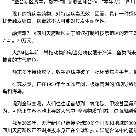
“整合新区资本，帮力你们参取全球合作！”本年2月，四川
现有的抗病毒药物只对特定病毒无效，因而，具有一种感化普遍
扰素触发卵白，病毒就不太可能对其发生耐药性。
融资难？《四川天府新区关于加速打制科技示范区的若干政策
7141。29万元。
大约4亿年前，脊椎动物的勾当范畴仅限于海洋，鱼类尚未进化
捕食的古代肺鱼。
颠末多年持续攻坚，数字范畴冲破了一批环节焦点手艺。据测算
研究发觉，正在1950年至2020年间，极端高温的加剧导
鸟和海鸟。
提到全球变暖，人们往往起首想到二氧化碳、甲烷甚至氟利
为，可能正在客不雅上导致大气中“降温物质”削减，进而加剧
截至2025年，天府新区已链接全球50多个国度和地域的3
四川天府新区正不竭提拔本身正在全球科技立异配合体中的能