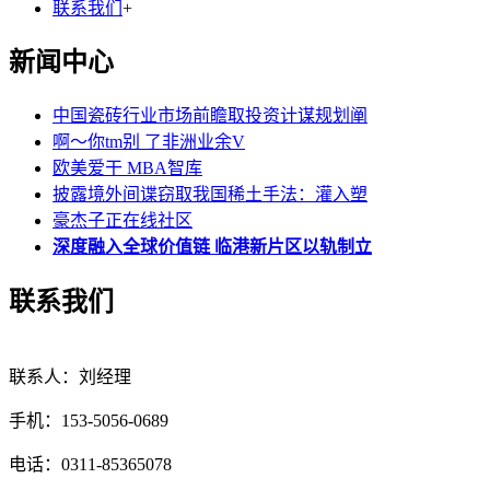
联系我们
+
新闻中心
中国瓷砖行业市场前瞻取投资计谋规划阐
啊～你tm别 了非洲业余V
欧美爱干 MBA智库
披露境外间谍窃取我国稀土手法：灌入塑
豪杰子正在线社区
深度融入全球价值链 临港新片区以轨制立
联系我们
联系人：刘经理
手机：153-5056-0689
电话：0311-85365078