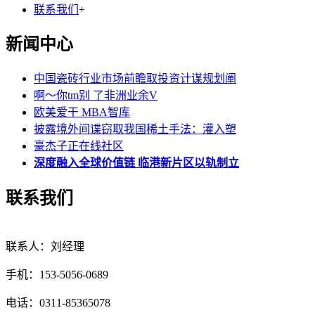
联系我们
+
新闻中心
中国瓷砖行业市场前瞻取投资计谋规划阐
啊～你tm别 了非洲业余V
欧美爱干 MBA智库
披露境外间谍窃取我国稀土手法：灌入塑
豪杰子正在线社区
深度融入全球价值链 临港新片区以轨制立
联系我们
联系人：刘经理
手机：153-5056-0689
电话：0311-85365078