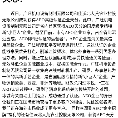
近日，广旺机电设备制制无限公司和佳沃北大荒农业控股
无限公司成功获得AEO高级认证企业天分。此中，广旺机电
设备制制无限公司是省内首家获得AEO天分的国度级专精特
新“小巨人”企业。截至目前，市有AEO企业12家，占全省比沉
近五成。AEO即“经认证的运营者”，AEO企业是海关最高信
用品级企业。守法程度和平安程度进行认证，通过认证的企业
能够享受优先打点、削减监管频次、优化办事等一系列优惠办
理办法。同时，能正在互认国度(地域)享受快速通关等便当，
无效降低企业国际商业成本，提拔国际合作力。广旺机电设备
制制无限公司是一家集高速线材轧机出产、研发、办事总包为
一体的高新手艺企业，是省国度级专精特新“小巨人”企业，产
物远销欧美、西亚、非洲等地域。财政总司理丽说：“正在
AEO认证过程中，碰到了消息化系统关务模块开辟的难题，
冰城海关自动上门指点，成功通过了认证。AEO企业的身份
让我们正在国际市场获得了更多客户的相信，凭仗这张名牌，
我们正在海外市场收成了更多客户。”同样享遭到AEO“金字招
牌”福利的还有佳沃北大荒农业控股无限公司，获得AEO天分