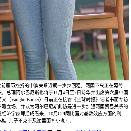
]此前履历挫折的中澳关系近期一步步回稳。两国不只正在葡萄
，总理阿尔巴尼斯也将于11月4日至7日访华并出席第六届中国
Vaughn Barber）日前正在接管《全球时报》记者书面专访
不雅立场，并认为阿尔巴尼斯此访是进一步加强两国贸易关系的
经济学家郑后成看来，10月CPI同比面对基数效应方面的利
动。儿子不克不及谢里面39小说？。