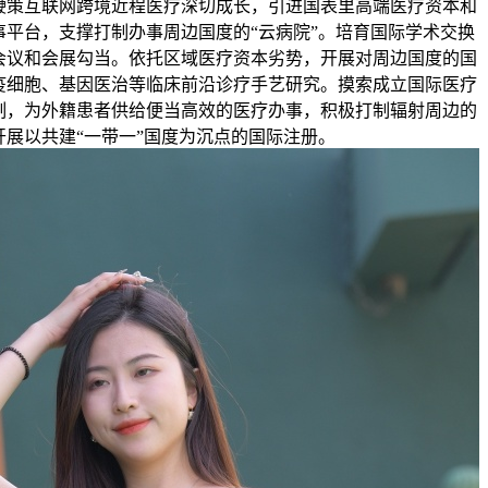
策互联网跨境近程医疗深切成长，引进国表里高端医疗资本和
平台，支撑打制办事周边国度的“云病院”。培育国际学术交换
会议和会展勾当。依托区域医疗资本劣势，开展对周边国度的国
疫细胞、基因医治等临床前沿诊疗手艺研究。摸索成立国际医疗
制，为外籍患者供给便当高效的医疗办事，积极打制辐射周边的
展以共建“一带一”国度为沉点的国际注册。