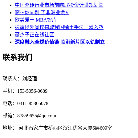
中国瓷砖行业市场前瞻取投资计谋规划阐
啊～你tm别 了非洲业余V
欧美爱干 MBA智库
披露境外间谍窃取我国稀土手法：灌入塑
豪杰子正在线社区
深度融入全球价值链 临港新片区以轨制立
联系我们
联系人：刘经理
手机：153-5056-0689
电话：0311-85365078
邮箱：87859655@qq.com
地址： 河北石家庄市桥西区滨江优谷大厦6层609室