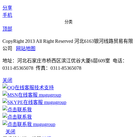
分享
手机
分类
顶部
CopyRight 2013 All Right Reserved 河北6163银河线路贸易有限
公司
网站地图
地址：河北石家庄市桥西区滨江优谷大厦6层609室 电话：
0311-85365078 传真：0311-85365078
关闭
技术支持
mugugroup
mugugroup
mugugroup
关闭