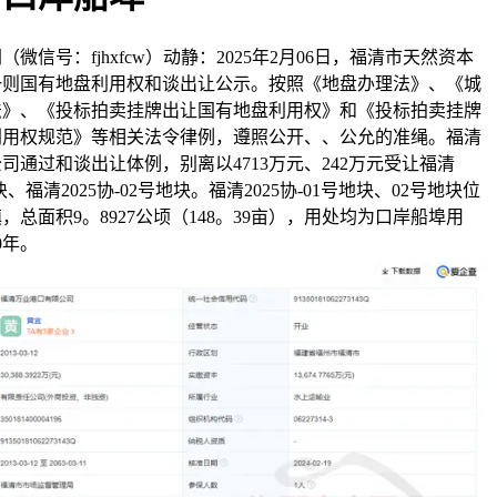
信号：fjhxfcw）动静：2025年2月06日，福清市天然资本
一则国有地盘利用权和谈出让公示。按照《地盘办理法》、《城
法》、《投标拍卖挂牌出让国有地盘利用权》和《投标拍卖挂牌
利用权规范》等相关法令律例，遵照公开、、公允的准绳。福清
司通过和谈出让体例，别离以4713万元、242万元受让福清
地块、福清2025协-02号地块。福清2025协-01号地块、02号地块位
，总面积9。8927公顷（148。39亩），用处均为口岸船埠用
0年。