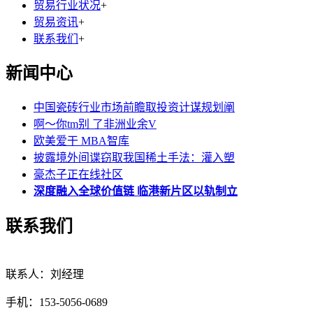
贸易行业状况
+
贸易资讯
+
联系我们
+
新闻中心
中国瓷砖行业市场前瞻取投资计谋规划阐
啊～你tm别 了非洲业余V
欧美爱干 MBA智库
披露境外间谍窃取我国稀土手法：灌入塑
豪杰子正在线社区
深度融入全球价值链 临港新片区以轨制立
联系我们
联系人：刘经理
手机：153-5056-0689