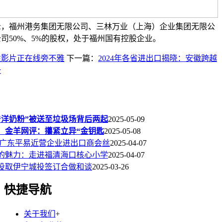
示，福州港务集团无限公司、三林万业（上海）企业集团无限公
司50%、5%的股权，处于福州国有控股企业。
性影片正在线旁不雅
下一篇：
2024年各省进出口揭晓：安徽跨越
一
罐“洋奶粉”被送至垃圾场背后两起
2025-05-09
】金羊网评：攥紧立异“金钥匙
2025-05-08
 广东平易近营企业进出口商会丝
2025-04-07
的魅力：走进福清海口核心小学
2025-04-07
投取伊宁城投签订合做和谈
2025-03-26
快捷导航
关于我们
+