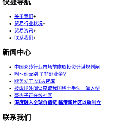
快捷导航
关于我们
+
贸易行业状况
+
贸易资讯
+
联系我们
+
新闻中心
中国瓷砖行业市场前瞻取投资计谋规划阐
啊～你tm别 了非洲业余V
欧美爱干 MBA智库
披露境外间谍窃取我国稀土手法：灌入塑
豪杰子正在线社区
深度融入全球价值链 临港新片区以轨制立
联系我们