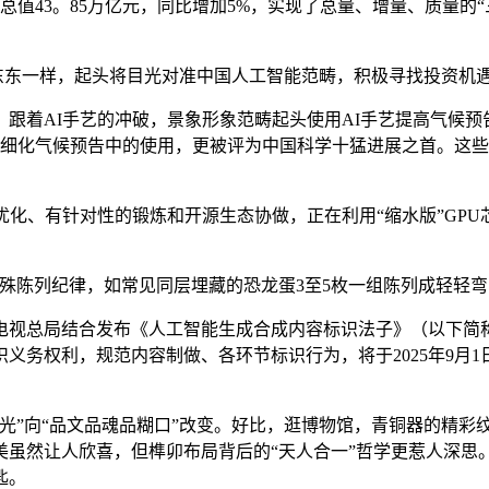
总值43。85万亿元，同比增加5%，实现了总量、增量、质量的
东东一样，起头将目光对准中国人工智能范畴，积极寻找投资机
AI手艺的冲破，景象形象范畴起头使用AI手艺提高气候预告以
精细化气候预告中的使用，更被评为中国科学十猛进展之首。这些
法优化、有针对性的锻炼和开源生态协做，正在利用“缩水版”GP
。
陈列纪律，如常见同层埋藏的恐龙蛋3至5枚一组陈列成轻轻弯
总局结合发布《人工智能生成合成内容标识法子》（以下简称
务权利，规范内容制做、各环节标识行为，将于2025年9月1
”向“品文品魂品糊口”改变。好比，逛博物馆，青铜器的精彩
美虽然让人欣喜，但榫卯布局背后的“天人合一”哲学更惹人深思
匙。