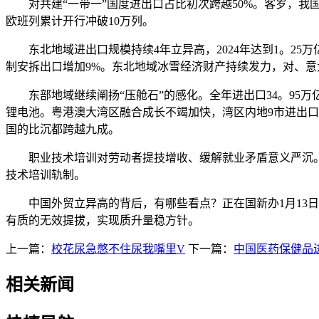
对共建“一带一”国度进出口占比初次跨越50%。客岁，我国对共
欧班列累计开行冲破10万列。
东北地域进出口规模持续4年立异高，2024年达到1。25
制安拆出口增加9%。东北地域冰雪经济财产持续发力，对、
东部地域继续阐扬“压舱石”的感化。全年进出口34。95万
锂电池。粤港澳大湾区融合成长不竭加快，湾区内地9市进出口增
国的比沉都跨越九成。
职业技术培训对劳动者提技增收、缓解就业矛盾意义严沉。、
技术培训轨制。
中国外贸立异高的背后，有哪些看点？正在国新办1月13日举
有质的无效提拔，实现质升量稳方针。
上一篇：
校花尿急憋不住尿我嘴里V
下一篇：
中国医药保健品
相关新闻