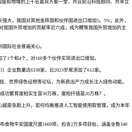
个国度和地域的上千名嘉宾齐聚一堂，共议前沿科技趋向、共享立
强大，我国对其他金砖国和伙伴国进出口增加5。5%；此外，
市场对我国外贸增加的贡献率近六成，成为鞭策我国外贸增加的主
到国际社会普遍关心。
了1个和4个，对160多个伙伴实现进出口增加。
业数量达6338家，比2023岁尾添加了612家。
和科技、世界绿色设想等论坛，为新质出产力成长注入绿色动能。
功繁育崖柏实生苗30万株，崖柏扦插苗20万株？。
越是急剧上升。若何均衡推进人工智能使用取管理，成为本年
物平安国度尺度1660项，包含2万多项目标，涵盖全数340