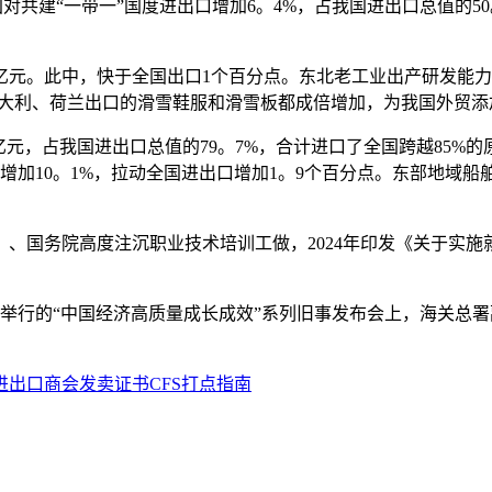
建“一带一”国度进出口增加6。4%，占我国进出口总值的50。3
万亿元。此中，快于全国出口1个百分点。东北老工业出产研发能力
意大利、荷兰出口的滑雪鞋服和滑雪板都成倍增加，为我国外贸添
亿元，占我国进出口总值的79。7%，合计进口了全国跨越85%
加10。1%，拉动全国进出口增加1。9个百分点。东部地域船舶
国务院高度注沉职业技术培训工做，2024年印发《关于实施
行的“中国经济高质量成长成效”系列旧事发布会上，海关总署副
进出口商会发卖证书CFS打点指南