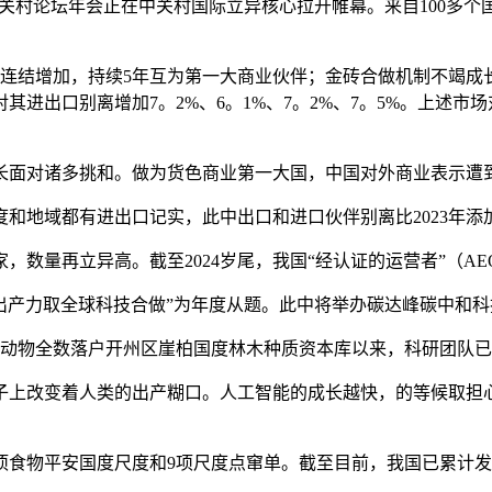
5中关村论坛年会正在中关村国际立异核心拉开帷幕。来自100多
结增加，持续5年互为第一大商业伙伴；金砖合做机制不竭成长
进出口别离增加7。2%、6。1%、7。2%、7。5%。上述
长面对诸多挑和。做为货色商业第一大国，中国对外商业表示遭
地域都有进出口记实，此中出口和进口伙伴别离比2023年添加
量再立异高。截至2024岁尾，我国“经认证的运营者”（AEO）企
新质出产力取全球科技合做”为年度从题。此中将举办碳达峰碳中
物全数落户开州区崖柏国度林木种质资本库以来，科研团队已成
上改变着人类的出产糊口。人工智能的成长越快，的等候取担心
物平安国度尺度和9项尺度点窜单。截至目前，我国已累计发布食