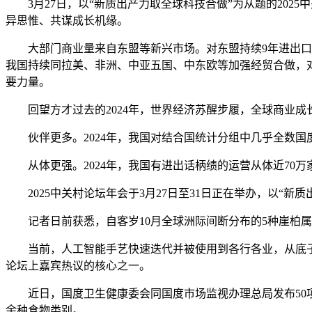
3月27日，以“新质出产力取全球科技合做”为从题的202
异思惟、共谋成长机缘。
大部门商业量来自东盟等新兴市场。对东盟持续9年进出口连
我国持续同拉美、非洲、中亚五国、中东欧等加强经贸合做，对其
要力量。
回望方才过去的2024年，世界经济苏醒步履，全球商业成
伙伴更多。2024年，我国对结合国统计分组中几乎全数国度和
从体更强。2024年，我国有进出话柄绩的运营从体近70万家，数
2025中关村论坛年会于3月27日至31日正在举办，以“
记者日前获悉，自客岁10月全球洲际间断分布的5种崖柏属动
当前，人工智能手艺快速迭代并被使用到各行各业，从底子
论坛上嘉宾热议的核心之一。
近日，国度卫生健康委会同国度市场监视办理总局发布50项食
余种食物类别。