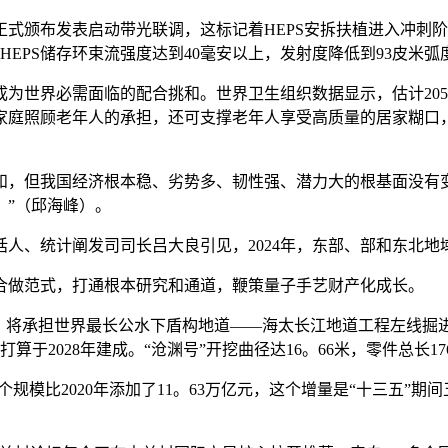
正式颁布发表启动带光联调，这标记着HEPS安拆扶植进入冲刺阶
HEPS储存环束流强度达到40毫安以上，发射度降低到93皮米弧
必需面临的配合挑和。世界卫生组织数据显示，估计2050年全
家庭照顾老年人的承担，还可支撑老年人享受高质量的居家糊口
但我国经济根本稳、劣势多、韧性强、潜力大的根基面没有变
。”（邱海峰）。
、统计阐发司司长吕大良引见，2024年，东部、部和东北地
做范式，打通根本研究和通道，鞭策量子手艺财产化成长。
将承担世界最长公水下盾构地道——海太长江地道工程左线掘进
，打算于2028年建成。“沧渊号”开挖曲径达16。66米，零件总长
个规模比2020年添加了11。63万亿元，这个增量是“十三五”