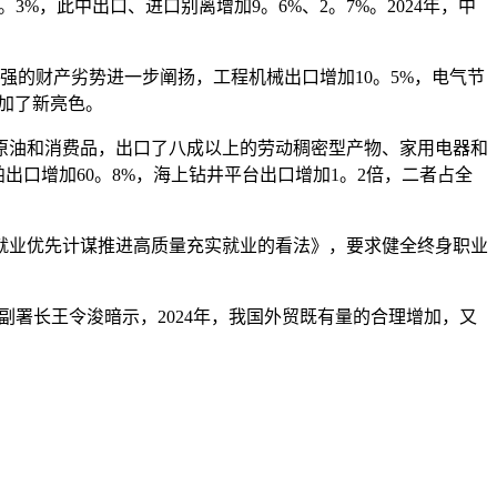
%，此中出口、进口别离增加9。6%、2。7%。2024年，中
强的财产劣势进一步阐扬，工程机械出口增加10。5%，电气节
加了新亮色。
的原油和消费品，出口了八成以上的劳动稠密型产物、家用电器和
出口增加60。8%，海上钻井平台出口增加1。2倍，二者占全
就业优先计谋推进高质量充实就业的看法》，要求健全终身职业
署长王令浚暗示，2024年，我国外贸既有量的合理增加，又