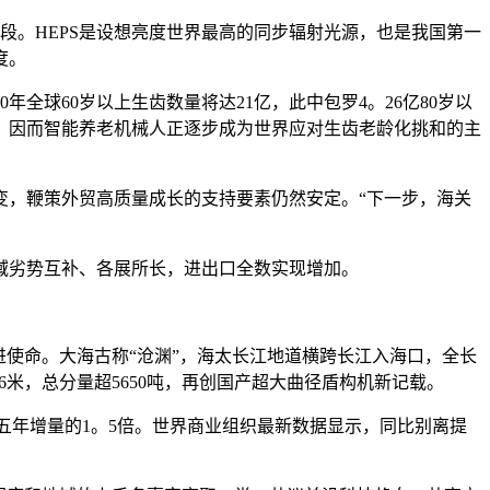
段。HEPS是设想亮度世界最高的同步辐射光源，也是我国第一
度。
球60岁以上生齿数量将达21亿，此中包罗4。26亿80岁以
，因而智能养老机械人正逐步成为世界应对生齿老龄化挑和的主
，鞭策外贸高质量成长的支持要素仍然安定。“下一步，海关
域劣势互补、各展所长，进出口全数实现增加。
使命。大海古称“沧渊”，海太长江地道横跨长江入海口，全长
176米，总分量超5650吨，再创国产超大曲径盾构机新记载。
期间五年增量的1。5倍。世界商业组织最新数据显示，同比别离提