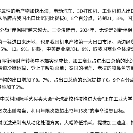
属性的新产物加快出海，电动汽车、3D打印机、工业机械人出口别
自从品牌占我国出口比沉同比提拔0。8个百分点，达到21。8%，
贸“伴侣圈”越来越大。王令浚暗示，2024年，无论是对新伴
猛进口来历地，也是我国机电产物第一大出口市场。两边经贸联
5%、12。9%。同期，中美商业增加4。9%，取我国商业全体
有序衔接财产转移中不竭实现成长，加工商业占进出口总值的比沉
通道冷链运输，登上了暖锅菜单；泰国的榴莲、老挝的喷鼻蕉等
出口增加了8。7%，占出口总值的比沉提拔了0。9个百分点
添加了5%。
，中关村国际手艺买卖大会“全球高校科技推进大会”正在工业大
出舱勾当，利用年限次数超出“3年15次”的寿命设想目标。
底激光剥离从动化处理方案，大幅降低损耗，提拔加工速度，