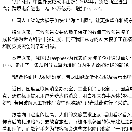
1月13日，中国外贸成就单出炉：2024年，货色商业进出口
高；跨境电商进出口2。63万亿元，增加10。8%。
中国人工智能大模子加快“出海”“出圈”，让更多华商和杨
持久以来，气候预告次要依赖于保守的数值气候预告模子。跟着
成长”评为世界科学十猛进展，同年我国从导的AI大模子正在
和防灾减灾创制了新机缘。
本年以来，我国以DeepSeek为代表的大模子企业通过算
1/10，走出了一条从粗放式算力堆砌向内生式效能提拔的新径
“结合科研团队初步确定，青龙山恐龙蛋化石遍及表示出特殊
近日，国度互联网消息办公室、工业和消息化部、、国度电视
点，通过标识提示用户分辨虚假消息，明白相关办事从体的标识义
辨”？若何破解人工智能平安管理难题？记者就此进行了采访。
跟着糊口程度的提高，人们的文旅需求正从“看山看水看风光
饰背后的礼法暗码；去故宫旅逛，飞檐斗拱彰显的保守建建之
看和理解，而数智手艺为旅客领会这些文化暗码供给了一把钥