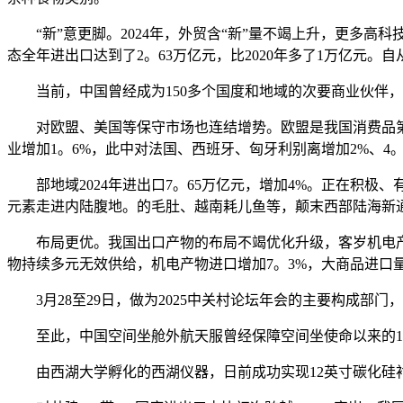
“新”意更脚。2024年，外贸含“新”量不竭上升，更多高科技
态全年进出口达到了2。63万亿元，比2020年多了1万亿元。
当前，中国曾经成为150多个国度和地域的次要商业伙伴，外
对欧盟、美国等保守市场也连结增势。欧盟是我国消费品第一
业增加1。6%，此中对法国、西班牙、匈牙利别离增加2%、4。
部地域2024年进出口7。65万亿元，增加4%。正在积极、
元素走进内陆腹地。的毛肚、越南耗儿鱼等，颠末西部陆海新
布局更优。我国出口产物的布局不竭优化升级，客岁机电产物的
物持续多元无效供给，机电产物进口增加7。3%，大商品进口量
3月28至29日，做为2025中关村论坛年会的主要构成部门
至此，中国空间坐舱外航天服曾经保障空间坐使命以来的19次
由西湖大学孵化的西湖仪器，日前成功实现12英寸碳化硅衬