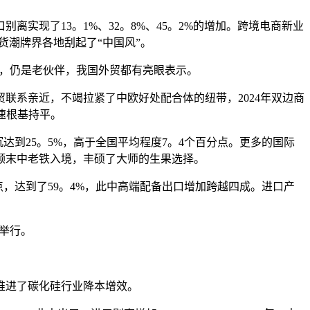
离实现了13。1%、32。8%、45。2%的增加。跨境电商新业
国货潮牌界各地刮起了“中国风”。
侣，仍是老伙伴，我国外贸都有亮眼表示。
系亲近，不竭拉紧了中欧好处配合体的纽带，2024年双边商
增速根基持平。
达到25。5%，高于全国平均程度7。4个百分点。更多的国际
颠末中老铁入境，丰硕了大师的生果选择。
，达到了59。4%，此中高端配备出口增加跨越四成。进口产
学举行。
推进了碳化硅行业降本增效。