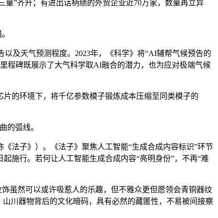
“三量”齐升；有进出话柄绩的外贸企业近70万家，数量再立异
遇。
及天气预测程度。2023年，《科学》将“AI辅帮气候预告的
里程碑既展示了大气科学取AI融合的潜力，也为应对极端气候
U芯片的环境下，将千亿参数模子锻炼成本压缩至同类模子的
曲的弧线。
《法子》）。《法子》聚焦人工智能“生成合成内容标识”环节
日起施行。若何让人工智能生成合成内容“亮明身份”，不再“难
纹饰虽然可以或许吸惹人的乐趣，但不雅众更但愿领会青铜器纹
。山川器物背后的文化暗码，具有必然的藏匿性，不易被间接察