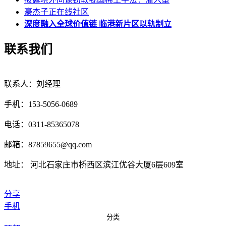
豪杰子正在线社区
深度融入全球价值链 临港新片区以轨制立
联系我们
联系人：刘经理
手机：153-5056-0689
电话：0311-85365078
邮箱：87859655@qq.com
地址： 河北石家庄市桥西区滨江优谷大厦6层609室
分享
手机
分类