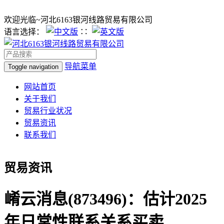
欢迎光临~河北6163银河线路贸易有限公司
语言选择：
∷
导航菜单
Toggle navigation
网站首页
关于我们
贸易行业状况
贸易资讯
联系我们
贸易资讯
崤云消息(873496)：估计2025
年日常性联系关系买卖