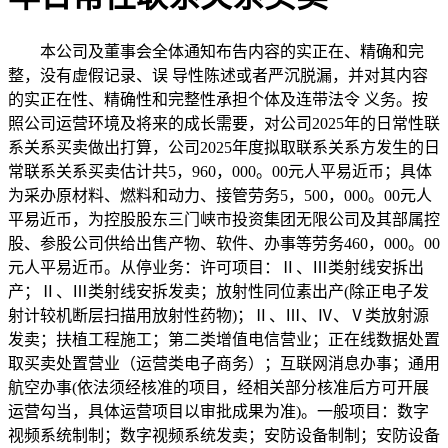
本公司及董事会全体通知布告内容的实正在、精确和完
整，没有虚假记录、误 导性陈述或者严沉脱漏，并对其内容
的实正在性、精确性和完整性承担个体及连带法令 义务。按
照公司运营环境及将来的成长需要，对公司2025年的日常性联
系关系买卖做出打算，公司2025年度拟取联系关系方发生的日
常联系关系买卖估计共5，960，000。00元人平易近币；具体
为采办原材料、燃料和动力、接管劳务5，500，000。00元人
平易近币，为控股股东三门峡市投资集团无限公司及其部属控
股、参股公司供给出售产物、软件、办事等劳务460，000。00
元人平易近币。从停业务：许可项目：Ⅱ、Ⅲ类射线安拆出
产；Ⅱ、Ⅲ类射线安拆发卖；放射性同位素出产(除正电子发
射计较机断层扫描用放射性药物)；Ⅱ、Ⅲ、Ⅳ、Ⅴ类放射源
发卖；扶植工程施工；第二类增值电信营业；正在线数据处置
取买卖处置营业（运营类电子商务）；互联网消息办事；通用
航空办事(依法须经核准的项目，经相关部分核准后方可开展
运营勾当，具体运营项目以审批成果为准)。一般项目：数字
视频系统制制；数字视频系统发卖；安防设备制制；安防设备