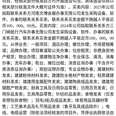
项目，经相关部分核准后方可开展运营勾当，具体运营项目以
相关部分核准文件大概可证件为准）。买卖内容：2025年公司
拟取联系关系方河南文博会展办事无限公司发生采购设备、软
件、办事的联系关系买卖，联系关系买卖金额不跨越人平易近
币100，000。00元。买卖内容：2024年公司拟取联系关系方三
门峡砥行汽车办事无限公司发生采购设备、软件、办事的联系
关系买卖，联系关系买卖金额不跨越人平易近币100，000。00
元。从停业务：一般项目：酒店办理；餐饮办理；市场营销筹
谋；品牌办理；项目筹谋取公关办事；住房租赁；非栖身房地
产租赁；物业办理；建建物洁净办事；专业保洁、清洗、消毒
办事；洗车办事；柜台、摊位出租；消息征询办事（不含许可
类消息征询办事）；规划设想办理；专业设想办事；建建材料
发卖；建建粉饰材料发卖；建建防水卷材产物发卖；轻质建建
材料发卖；建建用金属配件发卖；建建陶瓷成品发卖；建建用
钢筋产物发卖；厨具卫具及日用杂品零售；日用百货发卖；日
用杂品发卖；文具用品零售；针纺织品发卖；食物发卖（仅发
卖预包拆食物）；羽毛(绒)及成品发卖；体育用品及器材零
售；工艺美术品及礼节用品发卖（象牙及其成品除外）；电
线、电缆运营（除依法须经核准的项目外，凭停业执照依法自