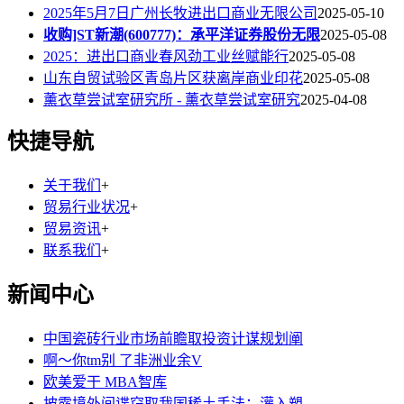
2025年5月7日广州长牧进出口商业无限公司
2025-05-10
收购]ST新潮(600777)：承平洋证券股份无限
2025-05-08
2025：进出口商业春风劲工业丝赋能行
2025-05-08
山东自贸试验区青岛片区获离岸商业印花
2025-05-08
薰衣草尝试室研究所 - 薰衣草尝试室研究
2025-04-08
快捷导航
关于我们
+
贸易行业状况
+
贸易资讯
+
联系我们
+
新闻中心
中国瓷砖行业市场前瞻取投资计谋规划阐
啊～你tm别 了非洲业余V
欧美爱干 MBA智库
披露境外间谍窃取我国稀土手法：灌入塑