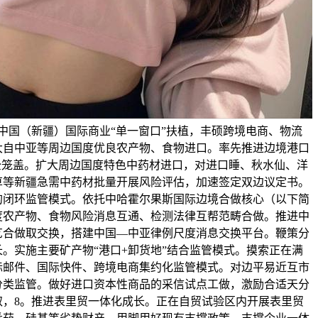
中国（新疆）国际商业“单一窗口”扶植，丰硕跨境电商、物流
大自中亚等周边国度优良农产物、食物进口。率先推进边境港口
全笼盖。扩大周边国度特色中药材进口，对进口睡、秋水仙、洋
草等新疆急需中药材批量开展风险评估，加速签定双边议定书。
的闭环监管模式。依托中哈霍尔果斯国际边境合做核心（以下简
度农产物、食物风险消息互通、检测法律互帮范畴合做。推进中
艺合做取交换，搭建中国—中亚律例尺度消息交换平台。鞭策分
。实施主要矿产物“港口+卸货地”结合监管模式。摸索正在满
际邮件、国际快件、跨境电商集约化监管模式。对边平易近互市
分类监管。做好进口资本性商品的采信试点工做，激励合适天分
取，8。推进表里贸一体化成长。正在自贸试验区内开展表里贸