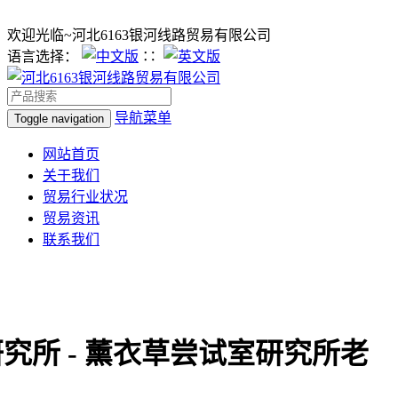
欢迎光临~河北6163银河线路贸易有限公司
语言选择：
∷
导航菜单
Toggle navigation
网站首页
关于我们
贸易行业状况
贸易资讯
联系我们
究所 - 薰衣草尝试室研究所老